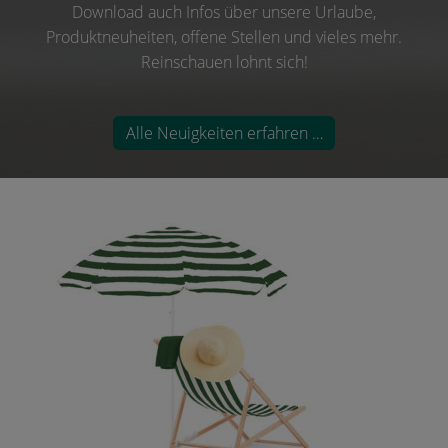
Download auch Infos über unsere Urlaube,
Produktneuheiten, offene Stellen und vieles mehr.
Reinschauen lohnt sich!
Alle Neuigkeiten erfahren …